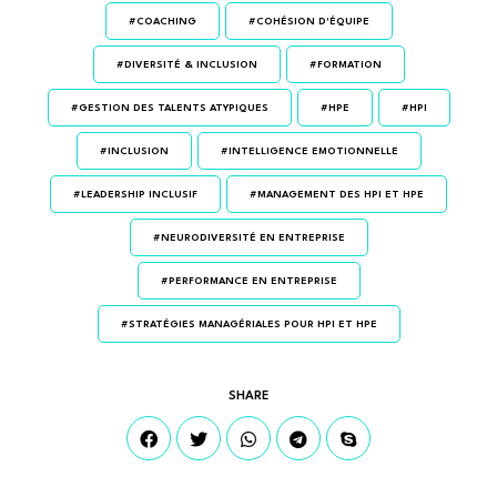
#COACHING
#COHÉSION D'ÉQUIPE
#DIVERSITÉ & INCLUSION
#FORMATION
#GESTION DES TALENTS ATYPIQUES
#HPE
#HPI
#INCLUSION
#INTELLIGENCE EMOTIONNELLE
#LEADERSHIP INCLUSIF
#MANAGEMENT DES HPI ET HPE
#NEURODIVERSITÉ EN ENTREPRISE
#PERFORMANCE EN ENTREPRISE
#STRATÉGIES MANAGÉRIALES POUR HPI ET HPE
SHARE