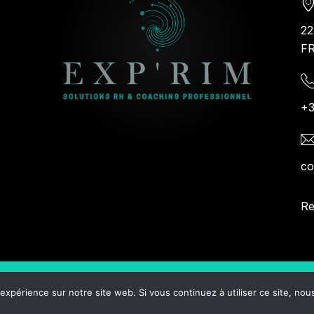
22
F
+3
co
Re
Copyright © 2024. All Rights Reserved.
 expérience sur notre site web. Si vous continuez à utiliser ce site, no